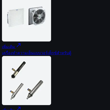
north_east
เพิ่มเติม
เครื่องทำความเย็นแบบวอร์เท็กซ์สำหรับตู้
north_east