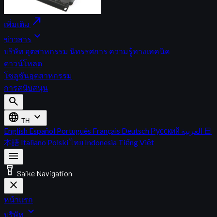
north_east
เพิ่มเติม
expand_more
ข่าวสาร
บริษัท
อุตสาหกรรม
นิทรรศการ
ความรู้ทางเทคนิค
ดาวน์โหลด
โซลูชันอุตสาหกรรม
การสนับสนุน
search
language
expand_more
TH
English
Español
Português
Français
Deutsch
Русский
العربية
日
本語
Italiano
Polski
ไทย
Indonesia
Tiếng Việt
menu
flashlight_on
Saike Navigation
close
หน้าแรก
expand_more
บริษัท