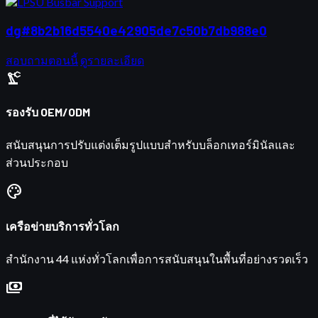
dg#8b2b16d5540e42905de7c50b7db988e0
สอบถามตอนนี้
ดูรายละเอียด
precision_manufacturing
รองรับ OEM/ODM
สนับสนุนการปรับแต่งเต็มรูปแบบสำหรับบล็อกเทอร์มินัลและ
ส่วนประกอบ
palette
เครือข่ายบริการทั่วโลก
สำนักงาน 44 แห่งทั่วโลกเพื่อการสนับสนุนในพื้นที่อย่างรวดเร็ว
payments