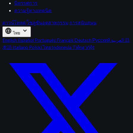
นิทรรศการ
ความรู้ทางเทคนิค
ดาวน์โหลด
โซลูชันอุตสาหกรรม
การสนับสนุน
language
expand_more
ไทย
English
Español
Português
Français
Deutsch
Русский
العربية
日
本語
Italiano
Polski
ไทย
Indonesia
Tiếng Việt