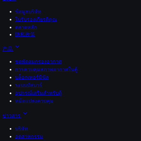
ข้อมูลบริษัท
ใบรับรองเกียรติคุณ
ตลาดหลัก
隐私政策
expand_more
产品
ชุดพัดลมกรองอากาศ
การควบคุมสภาพอากาศในตู้
บล็อกเทอร์มินัล
ระบบบัสบาร์
อุปกรณ์เสริมสำหรับตู้
หม้อแปลงควบคุม
expand_more
ข่าวสาร
บริษัท
อุตสาหกรรม