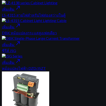
north_east
เพิ่มเติม
LS-4315 สายไฟสำหรับไฟส่องสว่างในตู้
north_east
เพิ่มเติม
DBK หม้อแปลงกระแสสูงเฟสเดียว
north_east
เพิ่มเติม
ซีรีส์ JSG
north_east
เพิ่มเติม
หม้อแปลงไฟฟ้า DZD/JSZT