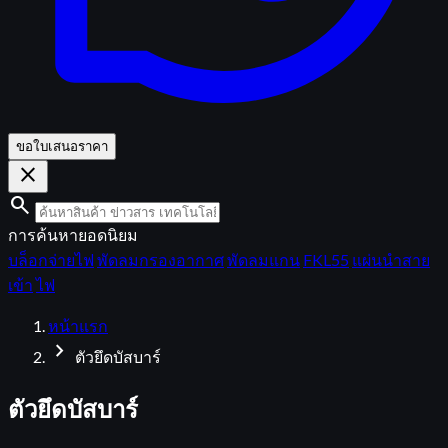
ขอใบเสนอราคา
close
search
การค้นหายอดนิยม
บล็อกจ่ายไฟ
พัดลมกรองอากาศ
พัดลมแกน
FKL55
แผ่นนำสาย
เข้า
ไฟ
หน้าแรก
chevron_right
ตัวยึดบัสบาร์
ตัวยึดบัสบาร์