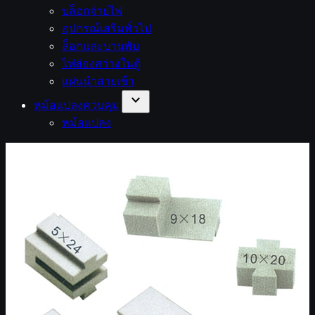
บล็อกจ่ายไฟ
อุปกรณ์เสริมทั่วไป
ล็อกและบานพับ
ไฟส่องสว่างในตู้
แผ่นนำสายเข้า
expand_more
หม้อแปลงควบคุม
หม้อแปลง