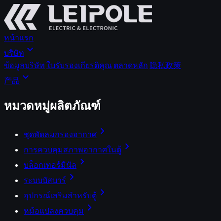
หน้าแรก
expand_more
บริษัท
ข้อมูลบริษัท
ใบรับรองเกียรติคุณ
ตลาดหลัก
隐私政策
expand_more
产品
หมวดหมู่ผลิตภัณฑ์
chevron_right
ชุดพัดลมกรองอากาศ
chevron_right
การควบคุมสภาพอากาศในตู้
chevron_right
บล็อกเทอร์มินัล
chevron_right
ระบบบัสบาร์
chevron_right
อุปกรณ์เสริมสำหรับตู้
chevron_right
หม้อแปลงควบคุม