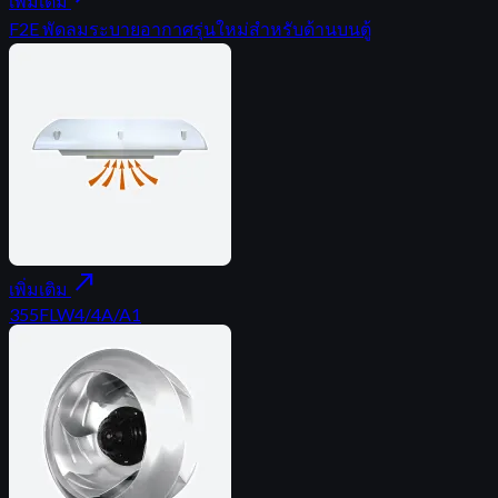
เพิ่มเติม
F2E พัดลมระบายอากาศรุ่นใหม่สำหรับด้านบนตู้
north_east
เพิ่มเติม
355FLW4/4A/A1